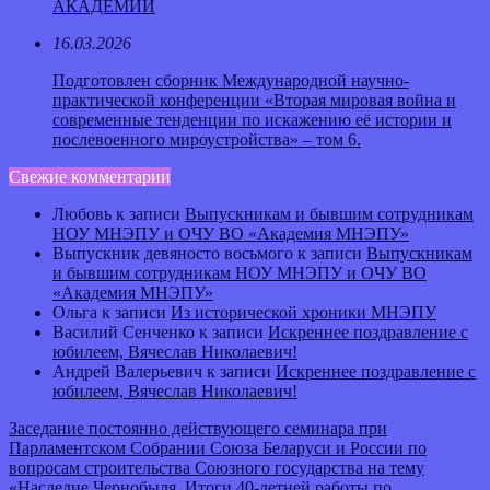
АКАДЕМИИ
16.03.2026
Подготовлен сборник Международной научно-
практической конференции «Вторая мировая война и
современные тенденции по искажению её истории и
послевоенного мироустройства» – том 6.
Свежие комментарии
Любовь
к записи
Выпускникам и бывшим сотрудникам
НОУ МНЭПУ и ОЧУ ВО «Академия МНЭПУ»
Выпускник девяносто восьмого
к записи
Выпускникам
и бывшим сотрудникам НОУ МНЭПУ и ОЧУ ВО
«Академия МНЭПУ»
Ольга
к записи
Из исторической хроники МНЭПУ
Василий Сенченко
к записи
Искреннее поздравление с
юбилеем, Вячеслав Николаевич!
Андрей Валерьевич
к записи
Искреннее поздравление с
юбилеем, Вячеслав Николаевич!
Заседание постоянно действующего семинара при
Парламентском Собрании Союза Беларуси и России по
вопросам строительства Союзного государства на тему
«Наследие Чернобыля. Итоги 40-летней работы по