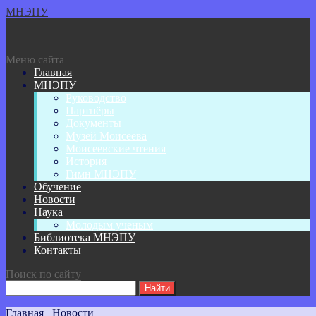
МНЭПУ
Меню сайта
Главная
МНЭПУ
Руководство
Партнёры
Документы
Музей Моисеева
Моисеевские чтения
История
Гимн МНЭПУ
Обучение
Новости
Наука
Молодым ученым
Библиотека МНЭПУ
Контакты
Поиск по сайту
Главная
Новости