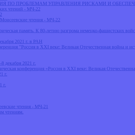
НЦИЯ ПО ПРОБЛЕМАМ УПРАВЛЕНИЯ РИСКАМИ И ОБЕСПЕ
их чтений - МЧ-22
2
Моисеевские чтения - МЧ-22
орическая память. К 80-летию разгрома немецко-фашистских во
екабря 2021 г. в РАН
ция "Россия в ХХI веке: Великая Отечественная война и исто
 декабря 2021 г.
еская конференция «Россия в ХХI веке: Великая Отечественная
1 г.
 г.
евские чтения - МЧ-21
м чтениям.