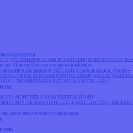
енными факторами
ВА: ИДЕИ УНИВЕРСАЛЬНОГО ЭВОЛЮЦИОНИЗМА И СОВ
нара «Никита Моисеев и современный мир»
 совместной конференции ИГП РАН и Госкорпорации «Ростех»
-ПРАКТИЧЕСКОЙ КОНФЕРЕНЦИИ «МЕЖДУНАРОДНЫЙ ОП
ЛОНА "КОМПЛЕКСНАЯ БЕЗОПАСНОСТЬ - 2024"
ентра
лы НИКИТА МОИСЕЕВ И СОВРЕМЕННЫЙ МИР
ГИЧЕСКИХ ПРОЕКТНО-ИССЛЕДОВАТЕЛЬСКИХ, ТВОРЧЕС
 эколого-педагогического образования
а
исеева