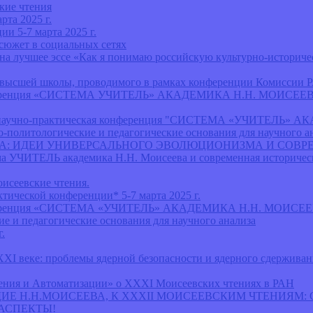
кие чтения
рта 2025 г.
 5-7 марта 2025 г.
южет в социальных сетях
учшее эссе «Как я понимаю российскую культурно-историческ
 высшей школы, проводимого в рамках конференции Комиссии 
ая конференция «СИСТЕМА УЧИТЕЛЬ» АКАДЕМИКА Н.Н. МО
я – научно-практическая конференция "СИСТЕМА «УЧИТЕ
тологические и педагогические основания для научного ан
ВА: ИДЕИ УНИВЕРСАЛЬНОГО ЭВОЛЮЦИОНИЗМА И СОВ
ма УЧИТЕЛЬ академика Н.Н. Моисеева и современная историческ
исеевские чтения.
ческой конференции* 5-7 марта 2025 г.
ая конференция «СИСТЕМА «УЧИТЕЛЬ» АКАДЕМИКА Н.Н. М
и педагогические основания для научного анализа
.
XI веке: проблемы ядерной безопасности и ядерного сдерживан
ения и Автоматизации» о XXXI Моисеевских чтениях в РАН
СЛЕДИЕ Н.Н.МОИСЕЕВА, К ХХХII МОИСЕЕВСКИМ ЧТЕНИЯ
АСПЕКТЫ!