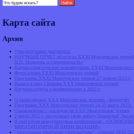
Карта сайта
Архив
Учредительные документы
НАУЧНЫЙ ОТЧЕТ об итогах ХХXI Моисеевских чтений: «Р
Н.Н. Моисеева и современность»
Научно-практические рекомендации XXXI Моисеевских 
Фотогалерея XXXI Моисеевских чтений
Программа ХХXI Моисеевских чтений 27 апреля 2023 г.
Вышел в свет Сборник ХХX Моисеевских чтений
Научные отчеты о конференциях в 2022 г.
О проведённых ХХХ Моисеевских чтениях - фотоотчёт
Программа ХХХ Моисеевских чтений 24-25 марта 2022г.
Ознакомление с докладом на XXX Моисеевские чтения
2 марта 2022 г. продолжает свою работу Открытый Эко
II ежегодная международная конференция - «О
МНОГОПОЛЯРНОЙ ЦИВИЛИЗАЦИИ»
"Актуальные проблемы глобалистики"- семинар 24.02.202