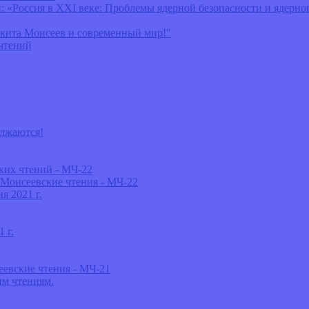
оссия в ХХI веке: Проблемы ядерной безопасности и ядерног
кита Моисеев и современный мир!"
чтений
олжаются!
их чтений - МЧ-22
Моисеевские чтения - МЧ-22
 2021 г.
 г.
евские чтения - МЧ-21
м чтениям.