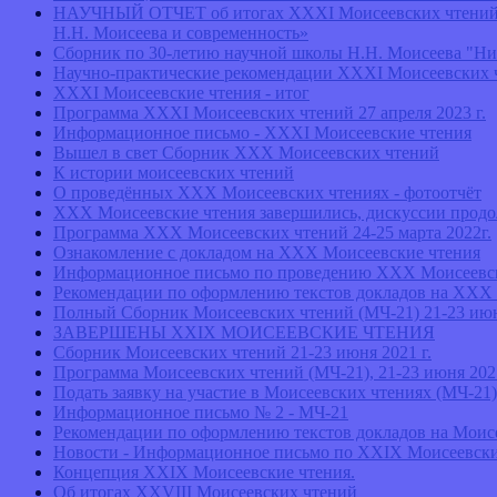
НАУЧНЫЙ ОТЧЕТ об итогах ХХXI Моисеевских чтений: «Р
Н.Н. Моисеева и современность»
Сборник по 30-летию научной школы Н.Н. Моисеева "Ни
Научно-практические рекомендации XXXI Моисеевских 
XXXI Моисеевские чтения - итог
Программа ХХXI Моисеевских чтений 27 апреля 2023 г.
Информационное письмо - ХХXI Моисеевские чтения
Вышел в свет Сборник ХХX Моисеевских чтений
К истории моисеевских чтений
О проведённых ХХХ Моисеевских чтениях - фотоотчёт
ХХХ Моисеевские чтения завершились, дискуссии прод
Программа ХХХ Моисеевских чтений 24-25 марта 2022г.
Ознакомление с докладом на XXX Моисеевские чтения
Информационное письмо по проведению XXX Моисеевск
Рекомендации по оформлению текстов докладов на XXX 
Полный Сборник Моисеевских чтений (МЧ-21) 21-23 июня
ЗАВЕРШЕНЫ XXIX МОИСЕЕВСКИЕ ЧТЕНИЯ
Сборник Моисеевских чтений 21-23 июня 2021 г.
Программа Моисеевских чтений (МЧ-21), 21-23 июня 2021
Подать заявку на участие в Моисеевских чтениях (МЧ-21)
Информационное письмо № 2 - МЧ-21
Рекомендации по оформлению текстов докладов на Моисе
Новости - Информационное письмо по XXIX Моисеевски
Концепция ХХIХ Моисеевские чтения.
Об итогах XXVIII Моисеевских чтений