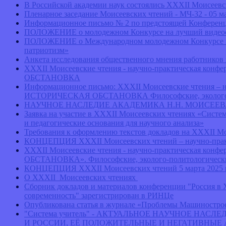
В Российской академии наук состоялись ХХХII Моисеевс
Пленарное заседание Моисеевских чтений - МЧ-32 - 05 ма
Информационное письмо № 2 по предстоящей Конференции
ПОЛОЖЕНИЕ о молодежном Конкурсе на лучший видеос
ПОЛОЖЕНИЕ о Международном молодежном Конкурсе на л
патриотизм»
Анкета исследования общественного мнения работников
ХХXII Моисеевские чтения - научно-практическ
ОБСТАНОВКА
Информационное письмо: ХХXII Моисеевские чтени
ИСТОРИЧЕСКАЯ ОБСТАНОВКА Философские, эколого-поли
НАУЧНОЕ НАСЛЕДИЕ АКАДЕМИКА Н.Н. МОИСЕЕ
Заявка на участие в ХХХII Моисеевских чтениях «Систе
и педагогические основания для научного анализа»
Требования к оформлению текстов докладов на XXXII Мо
КОНЦЕПЦИЯ ХХХII Моисеевских чтений – научно-практи
ХХXII Моисеевские чтения - научно-практическ
ОБСТАНОВКА». Философские, эколого-политологические 
КОНЦЕПЦИЯ ХХХII Моисеевских чтений 5 марта 2025 г
О ХХХII Моисеевских чтениях
Сборник докладов и материалов конференции "Россия в X
современность" зарегистрирован в РИНЦе
Опубликована статья в журнале «Проблемы Машиностро
"Система учитель" - АКТУАЛЬНОЕ НАУЧНОЕ НА
И РОССИИ, ЕЁ ПОЛОЖИТЕЛЬНЫЕ И НЕГАТИВНЫЕ 