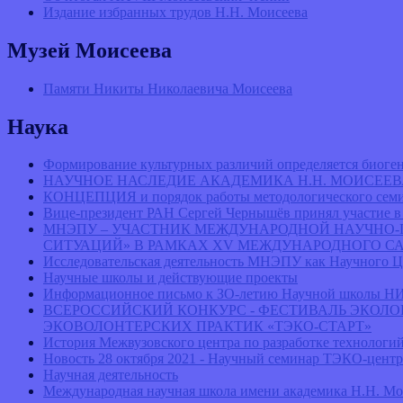
Издание избранных трудов Н.Н. Моисеева
Музей Моисеева
Памяти Никиты Николаевича Моисеева
Наука
Формирование культурных различий определяется биог
НАУЧНОЕ НАСЛЕДИЕ АКАДЕМИКА Н.Н. МОИСЕЕ
КОНЦЕПЦИЯ и порядок работы методологического семи
Вице-президент РАН Сергей Чернышёв принял участие в
МНЭПУ – УЧАСТНИК МЕЖДУНАРОДНОЙ НАУЧНО
СИТУАЦИЙ» В РАМКАХ XV МЕЖДУНАРОДНОГО СА
Исследовательская деятельность МНЭПУ как Научного Ц
Научные школы и действующие проекты
Информационное письмо к ЗО-летию Научной шко
ВСЕРОССИЙСКИЙ КОНКУРС - ФЕСТИВАЛЬ ЭКОЛО
ЭКОВОЛОНТЕРСКИХ ПРАКТИК «ТЭКО-СТАРТ»
История Межвузовского центра по разработке технологий
Новость 28 октября 2021 - Научный семинар ТЭКО-центр
Научная деятельность
Международная научная школа имени академика Н.Н. Мо