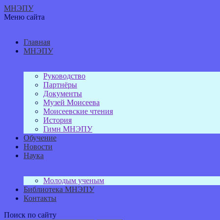
МНЭПУ
Меню сайта
Главная
МНЭПУ
Руководство
Партнёры
Документы
Музей Моисеева
Моисеевские чтения
История
Гимн МНЭПУ
Обучение
Новости
Наука
Молодым ученым
Библиотека МНЭПУ
Контакты
Поиск по сайту