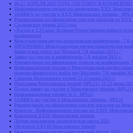
26-27 АПРЕЛЯ 2022 ГОДА СОСТОИТСЯ КОНФЕРЕ
Информационное письмо по проведению XXX Моисеевск
ЗАЯВКА на участие в XXX Моисеевских чтениях - МЧ-2
Рекомендации по оформлению текстов докладов на XXX 
Сахаровские чтения 2022 года
«Россия в ХХI веке: Великая Отечественная война и ист
конференция
Международная научно-практическая конференция - 7-8 д
ПРОГРАММА Международная научно-практическая конферен
фашистских войск под Москвой 7-8 декабря 2021 г."
Заявку на участие в конференции 7-8 декабря 2021 г.
Рекомендации по оформлению тезисов на конференцию 7-8
Информационное письмо о Международная научно-практич
немецко-фашистских войск под Москвой» 7-8 декабря 202
Сборник Моисеевских чтений 21-23 июня 2021 г.
Программа Моисеевских чтений (МЧ-21), 21-23 июня 2021
Подать заявку на участие в Моисеевских чтениях (МЧ-21)
Информационное письмо № 2 - МЧ-21
ЗАЯВКА на участие в Моисеевских чтениях - МЧ-21
Рекомендации по оформлению текстов докладов на Моисе
Новости - Информационное письмо по XXIX Моисеевски
Концепция ХХIХ Моисеевские чтения.
Летняя моисеевская экологическая школа 2021
Об итогах XXVIII Моисеевских чтений
Международный научно-практический форум 2019