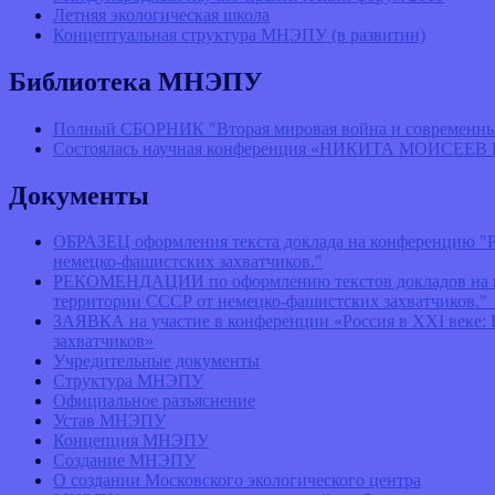
Летняя экологическая школа
Концептуальная структура МНЭПУ (в развитии)
Библиотека МНЭПУ
Полный СБОРНИК "Вторая мировая война и современные
Состоялась научная конференция «НИКИТА МОИСЕЕ
Документы
ОБРАЗЕЦ оформления текста доклада на конференцию "Ро
немецко-фашистских захватчиков."
РЕКОМЕНДАЦИИ по оформлению текстов докладов на конф
территории СССР от немецко-фашистских захватчиков.
ЗАЯВКА на участие в конференции «Россия в ХХI веке: 
захватчиков»
Учредительные документы
Структура МНЭПУ
Официальное разъяснение
Устав МНЭПУ
Концепция МНЭПУ
Создание МНЭПУ
О создании Московского экологического центра