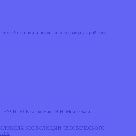
нию её истории и послевоенного мироустройства» –
ма «УЧИТЕЛЬ» академика Н.Н. Моисеева и
 УСЛОВИЯХ КОЭВОЛЮЦИИ ЧЕЛОВЕЧЕСКОГО
НАУК