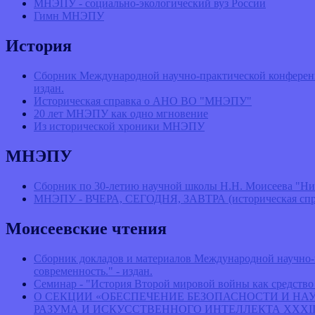
МНЭПУ - социально-экологический вуз России
Гимн МНЭПУ
История
Сборник Международной научно-практической конференц
издан.
Историческая справка о АНО ВО "МНЭПУ"
20 лет МНЭПУ как одно мгновение
Из исторической хроники МНЭПУ
МНЭПУ
Сборник по 30-летию научной школы Н.Н. Моисеева "Ни
МНЭПУ - ВЧЕРА, СЕГОДНЯ, ЗАВТРА (историческая спр
Моисеевские чтения
Сборник докладов и материалов Международной научно
современность." - издан.
Семинар - "История Второй мировой войны как средство
О СЕКЦИИ «ОБЕСПЕЧЕНИЕ БЕЗОПАСНОСТИ И Н
РАЗУМА И ИСКУССТВЕННОГО ИНТЕЛЛЕКТА ХХXI